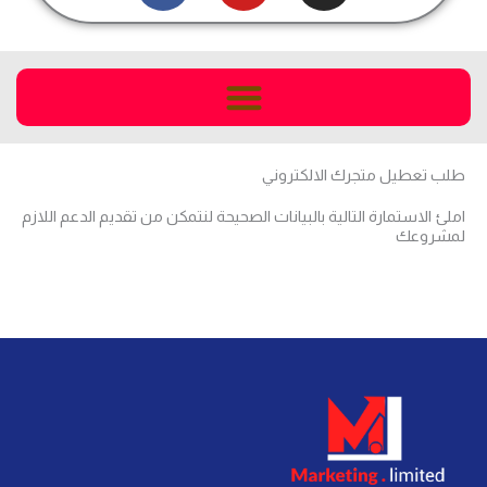
c
u
s
e
t
t
b
u
a
o
b
g
o
e
r
k
a
طلب تعطيل متجرك الالكتروني
m
املئ الاستمارة التالية بالبيانات الصحيحة لنتمكن من تقديم الدعم اللازم
لمشروعك