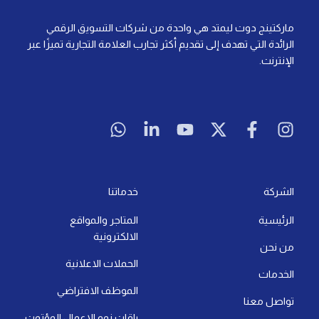
ماركتينج دوت ليمتد هي واحدة من شركات التسويق الرقمي
الرائدة التي تهدف إلى تقديم أكثر تجارب العلامة التجارية تميزًا عبر
الإنترنت.
W
L
Y
X
F
I
h
i
o
-
a
n
a
n
u
t
c
s
t
k
t
w
e
t
s
e
u
i
b
a
a
d
b
t
o
g
الشركة
خدماتنا
p
i
e
t
o
r
الرئيسية
المتاجر والمواقع
p
n
e
k
a
الالكترونية
-
r
-
m
من نحن
i
f
الحملات الاعلانية
الخدمات
n
الموظف الافتراضي
تواصل معنا
باقات نمو الاعمال المؤتمت