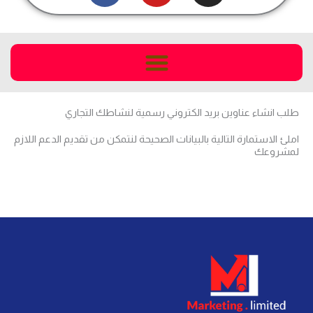
c
u
s
e
t
t
b
u
a
o
b
g
o
e
r
k
a
طلب انشاء عناوين بريد الكتروني رسمية لنشاطك التجاري
m
املئ الاستمارة التالية بالبيانات الصحيحة لنتمكن من تقديم الدعم اللازم
لمشروعك