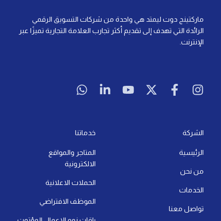
ماركتينج دوت ليمتد هي واحدة من شركات التسويق الرقمي
الرائدة التي تهدف إلى تقديم أكثر تجارب العلامة التجارية تميزًا عبر
الإنترنت.
W
L
Y
X
F
I
h
i
o
-
a
n
a
n
u
t
c
s
t
k
t
w
e
t
s
e
u
i
b
a
a
d
b
t
o
g
الشركة
خدماتنا
p
i
e
t
o
r
الرئيسية
المتاجر والمواقع
p
n
e
k
a
الالكترونية
-
r
-
m
من نحن
i
f
الحملات الاعلانية
الخدمات
n
الموظف الافتراضي
تواصل معنا
باقات نمو الاعمال المؤتمت