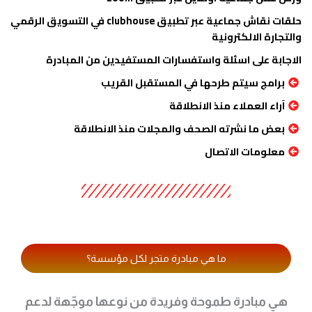
حلقات نقاش جماعية عبر تطبيق clubhouse في التسويق الرقمي
والتجارة الالكترونية
الاجابة على اسئلة واستفسارات المستفيدين من المبادرة
برامج سيتم طرحها في المستقبل القريب
آراء العملاء منذ الانطلاقة
بعض ما نشرته الصحف والمجلات منذ الانطلاقة
معلومات الاتصال
ما هي مبادرة متجر لكل مؤسسة؟
هي مبادرة طموحة وفريدة من نوعها موجّهة لدعم